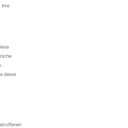
 ihre
diese
rliche
,
l dieser
etroffenen