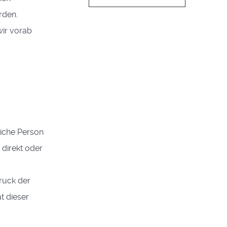
rden.
wir vorab
liche Person
 direkt oder
ruck der
t dieser