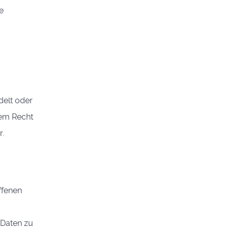
e
delt oder
dem Recht
r.
ffenen
 Daten zu