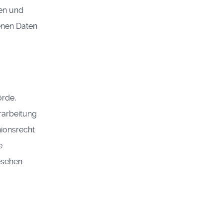
en und
enen Daten
örde,
rarbeitung
nionsrecht
e
esehen