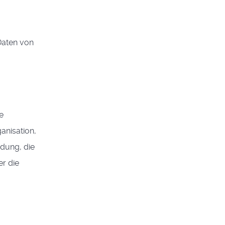
 Daten von
e
anisation,
dung, die
er die