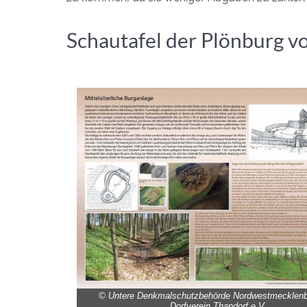
Schautafel der Plönburg v
© Untere Denkmalschutzbehörde Nordwestmecklenb
Dorfverein Thandorf e.V.