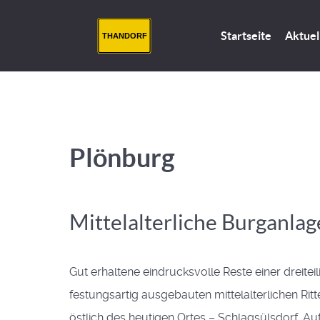
Startseite
Aktuel
THANDORF
Plönburg
Mittelalterliche Burganlag
Gut erhaltene eindrucksvolle Reste einer dreiteil
festungsartig ausgebauten mittelalterlichen Rit
östlich des heutigen Ortes – Schlagsülsdorf. A