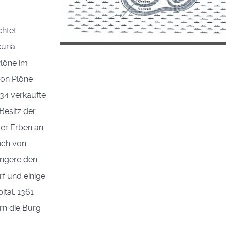
chtet
curia
Plöne im
 von Plöne
334 verkaufte
esitz der
der Erben an
ich von
üngere den
rf und einige
tal. 1361
rn die Burg