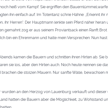
och heiß vom Kampf. Sie ergriffen den Bauernlümmel,warfen
ten ihn einfach auf. Im Totentanz schrie Hähne: „Erkennt ihr m
en, ihr Herren“. Der Hauptmann lenkte sein Pferd näher heran
en gemahnt zog er aus seinem Proviantsack einen Ranft Brot
„Ich bin ein Ehrenmann und halte mein Versprechen: Nun hast
bends kamen die Bauern und schnitten ihren Hirten ab. Sie b
r waren sie los, aber den Hirten auch. Noch heute nennen sie 
d brachen die stolzen Mauern. Nur sanfte Wälle, bewachsen 
er wurden an den Herzog von Lauenburg verkauft und dieser ü
and hatten die Bauern aber die Möglichkeit, zu Wohlstand u
hatten.