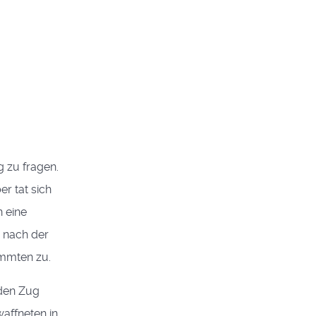
 zu fragen.
r tat sich
n eine
 nach der
immten zu.
 den Zug
affneten in