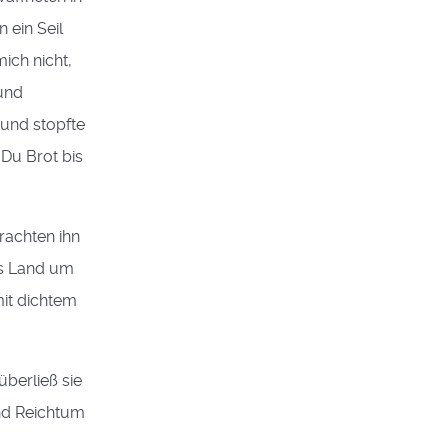
 ein Seil
ich nicht,
 und
 und stopfte
 Du Brot bis
rachten ihn
das Land um
mit dichtem
berließ sie
nd Reichtum