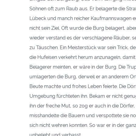
Söhnen oft zum Raub aus. Er belagerte die Str
Lübeck und manch reicher Kaufmannswagen er
nicht sein Ziel. Oft wurde die Burg belagert, ab
wieder verstand es der verschlagene Räuber, s
zu Täuschen. Ein Meisterstück war sein Trick, d
die Hufeisen verkehrt herum anzunageln, damit
Belagerer meinten, er wäre in der Burg. Die Tr
umlagerten die Burg, derweil er an anderem Ort
Beute machte und frohes Leben feierte. Die Dör
Umgebung fürchteten ihn. Bekam er nicht genu
ihn der freche Mut, so zog er auch in die Dörfer,
misshandelte die Bauern und verspottete sie n
sich nicht wehren konnten. So war er in der ga
unbeliebt und verhasst.