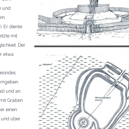
n und
nem
. Er diente
etzte mit
ichkeit. Der
er etwa
esindes
 umgeben.
ll) und an
 mit Graben
er einen
 und über