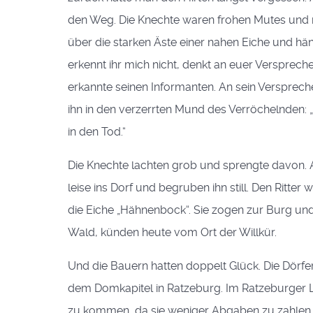
den Weg. Die Knechte waren frohen Mutes und n
über die starken Äste einer nahen Eiche und häng
erkennt ihr mich nicht, denkt an euer Versprech
erkannte seinen Informanten. An sein Versprech
ihn in den verzerrten Mund des Verröchelnden: 
in den Tod.“
Die Knechte lachten grob und sprengte davon. A
leise ins Dorf und begruben ihn still. Den Ritte
die Eiche „Hähnenbock“. Sie zogen zur Burg un
Wald, künden heute vom Ort der Willkür.
Und die Bauern hatten doppelt Glück. Die Dörf
dem Domkapitel in Ratzeburg. Im Ratzeburger L
zu kommen, da sie weniger Abgaben zu zahlen 