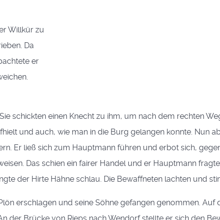
er Willkür zu
rieben. Da
bachtete er
weichen.
Sie schickten einen Knecht zu ihm, um nach dem rechten Weg
hielt und auch, wie man in die Burg gelangen konnte. Nun abe
dern. Er ließ sich zum Hauptmann führen und erbot sich, gege
isen. Das schien ein fairer Handel und er Hauptmann fragte
angte der Hirte Hähne schlau. Die Bewaffneten lachten und st
er Plön erschlagen und seine Söhne gefangen genommen. Auf
An der Brücke von Rieps nach Wendorf stellte er sich den Bew