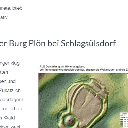
nete, blieb
ativ
r Burg Plön bei Schlagsülsdorf
änger klug
tten
äben und
Zusätzlich
Widerlagern
gend erhob
ter Wald
inen zwei