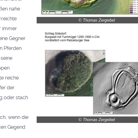
aßen nahe
reichte
© Thomas Zergiebel
er immer
eine Gegner
en Pferden
 seine
uppen
e reiche
fer der
g oder stach
och, wenn die
© Thomas Zergiebel
nzen Gegend