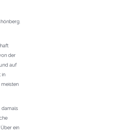
chönberg.
haft
von der
 und auf
 in
n meisten
s damals
sche
 Über ein