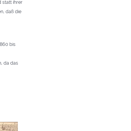
statt ihrer
n, daß die
1860 bis
n, da das