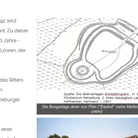
92 wird
t. Zu dieser
0 Jahre -
 Löwen, der
es Ritters
n
tzeburger
Die Burganlage derer von Plön ("Bauhof" siehe Meßti
unten)
 einer