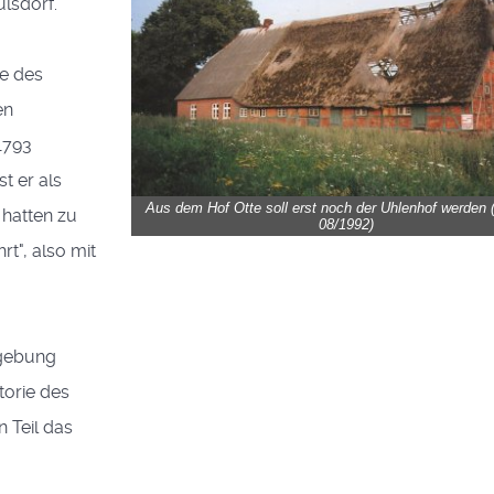
lsdorf.
ie des
en
1793
t er als
Aus dem Hof Otte soll erst noch der Uhlenhof werden (
 hatten zu
08/1992)
rt", also mit
mgebung
torie des
 Teil das