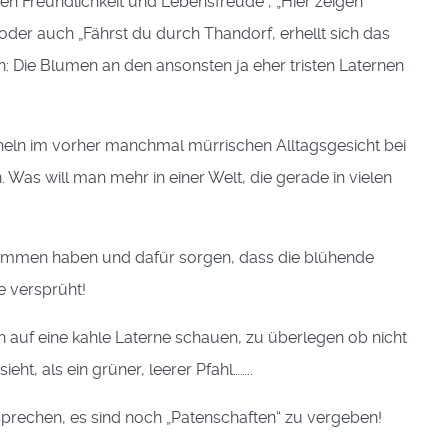
en Freundlichkeit und Lebensfreude“, „Hier zeigen
oder auch „Fährst du durch Thandorf, erhellt sich das
 Die Blumen an den ansonsten ja eher tristen Laternen
cheln im vorher manchmal mürrischen Alltagsgesicht bei
 Was will man mehr in einer Welt, die gerade in vielen
rnommen haben und dafür sorgen, dass die blühende
e versprüht!
ch auf eine kahle Laterne schauen, zu überlegen ob nicht
eht, als ein grüner, leerer Pfahl……..
sprechen, es sind noch „Patenschaften“ zu vergeben!