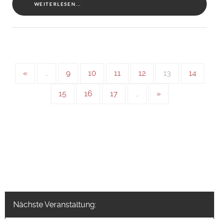
WEITERLESEN...
«
…
9
10
11
12
13
14
15
16
17
…
»
Nächste Veranstaltung: